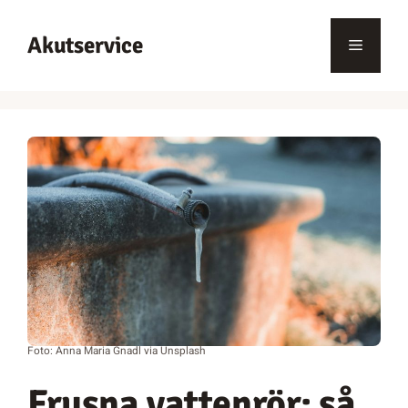
Hoppa
till
Akutservice
Meny
innehåll
Foto: Anna Maria Gnadl via Unsplash
Frusna vattenrör: så