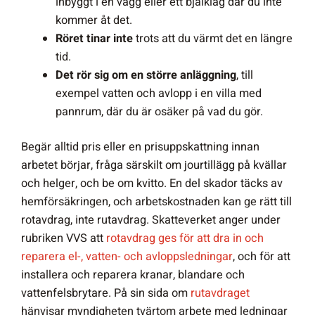
inbyggt i en vägg eller ett bjälklag där du inte
kommer åt det.
Röret tinar inte
trots att du värmt det en längre
tid.
Det rör sig om en större anläggning
, till
exempel vatten och avlopp i en villa med
pannrum, där du är osäker på vad du gör.
Begär alltid pris eller en prisuppskattning innan
arbetet börjar, fråga särskilt om jourtillägg på kvällar
och helger, och be om kvitto. En del skador täcks av
hemförsäkringen, och arbetskostnaden kan ge rätt till
rotavdrag, inte rutavdrag. Skatteverket anger under
rubriken VVS att
rotavdrag ges för att dra in och
reparera el-, vatten- och avloppsledningar
, och för att
installera och reparera kranar, blandare och
vattenfelsbrytare. På sin sida om
rutavdraget
hänvisar myndigheten tvärtom arbete med ledningar