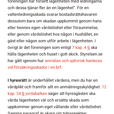
föreningen har försett lägenheten med ledningarna
och dessa tjänar fler än en lägenhet”. För en
vattenledningsskada svarar bostadsrättshavaren
dessutom bara om skadan uppkommit genom hans
eller hennes egen vårdslöshet eller försummelse,
eller genom vårdslöshet hos någon i hushållet, en
gäst eller någon som utför arbete i lägenheten. I
övrigt är det föreningen som enligt
7 kap. 4 §
ska
hålla lägenheten och huset i gott skick. Styrelsen.se
har gått igenom hur
anmälan och självrisk hanteras
vid försäkringsskador i en brf
.
I hyresrätt
är underhållet värdens, men du har en
vårdplikt och framför allt en anmälningsskyldighet.
12
kap. 24 § jordabalken
säger att hyresgästen ska
vårda lägenheten väl och ersätta skada som
uppkommer genom eget vållande eller vårdslöshet.
Samma paragraf är skarp om tidsaspekten: