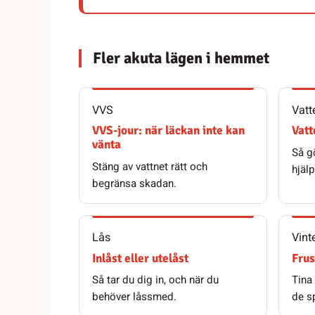
Fler akuta lägen i hemmet
VVS
Vatt
VVS-jour: när läckan inte kan
Vat
vänta
Så gö
Stäng av vattnet rätt och
hjäl
begränsa skadan.
Lås
Vint
Inlåst eller utelåst
Frus
Så tar du dig in, och när du
Tina
behöver låssmed.
de s