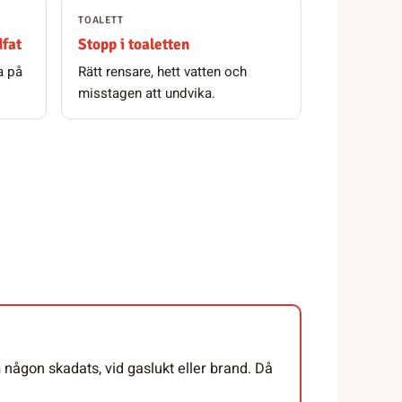
TOALETT
dfat
Stopp i toaletten
a på
Rätt rensare, hett vatten och
misstagen att undvika.
någon skadats, vid gaslukt eller brand. Då