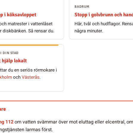
BADRUM
p i köksavloppet
Stopp i golvbrunn och han
 och matrester i vattenlåset
Hår, tvål och hudflagor. Rens
r diskbänken. Så rensar du.
några minuter.
I DIN STAD
 hjälp lokalt
ittar du en seriös rörmokare i
kholm
och
Västerås
.
are
ng 112
om vatten svämmar över mot eluttag eller elcentral, om 
ngstjänsten larmas först.