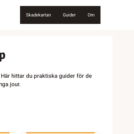
Skadekartan
Guider
Om
lp
 Här hittar du praktiska guider för de
nga jour.