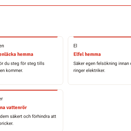
en
El
tenläcka hemma
Elfel hemma
r du steg för steg tills
Säker egen felsökning innan
pen kommer.
ringer elektriker.
er
na vattenrör
 dem säkert och förhindra att
pricker.