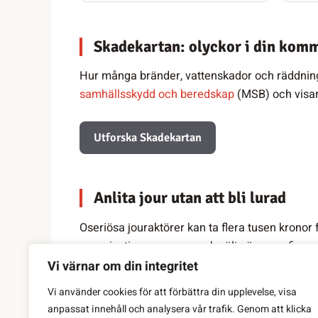
Skadekartan: olyckor i din kom
Hur många bränder, vattenskador och räddning
samhällsskydd och beredskap
(MSB) och visar
Utforska Skadekartan
Anlita jour utan att bli lurad
Oseriösa jouraktörer kan ta flera tusen kronor f
organisationsnummer, och välj gärna en firma 
Vi värnar om din integritet
Vi använder cookies för att förbättra din upplevelse, visa
Senast faktagranskad: 17 juli 2026
anpassat innehåll och analysera vår trafik. Genom att klicka