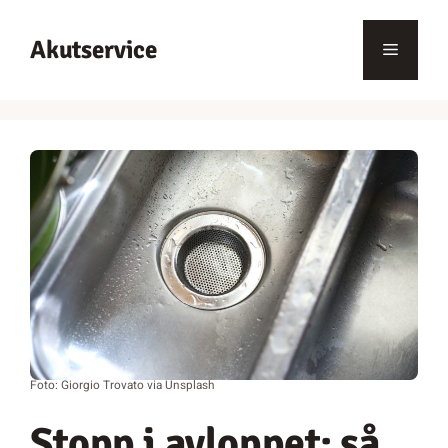
Hoppa
till
Akutservice
Meny
innehåll
Foto: Giorgio Trovato via Unsplash
Stopp i avloppet: så