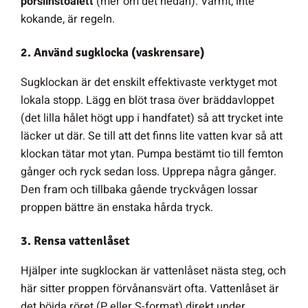
porslinstoalett
(mer om det nedan). Varmt, inte
kokande, är regeln.
2. Använd sugklocka (vaskrensare)
Sugklockan är det enskilt effektivaste verktyget mot
lokala stopp. Lägg en blöt trasa över bräddavloppet
(det lilla hålet högt upp i handfatet) så att trycket inte
läcker ut där. Se till att det finns lite vatten kvar så att
klockan tätar mot ytan. Pumpa bestämt tio till femton
gånger och ryck sedan loss. Upprepa några gånger.
Den fram och tillbaka gående tryckvågen lossar
proppen bättre än enstaka hårda tryck.
3. Rensa vattenlåset
Hjälper inte sugklockan är vattenlåset nästa steg, och
här sitter proppen förvånansvärt ofta. Vattenlåset är
det böjda röret (P eller S-format) direkt under