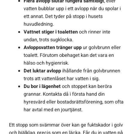
Flera avlopp slutar fungera samtidigt
, eller
vatten bubblar upp i ett avlopp när du spolar i
ett annat. Det tyder på stopp i husets
huvudledning.
Vattnet stiger i toaletten
och rinner inte
undan, trots sugklocka.
Avloppsvatten tränger upp
ur golvbrunn eller
toalett. Förutom obehaget kan det vara en
hälso och hygienrisk.
Det luktar avlopp
ihållande från golvbrunnen
trots att vattenlåset har vatten i sig.
Du bor i lägenhet
och stoppet kan beröra
grannar. Kontakta då i första hand din
hyresvärd eller bostadsrättsförening, som ofta
har avtal med en jourtjänst.
Ett stopp som svämmar över kan ge fuktskador i golv
och bjälklag, precis som en läcka. Får du in vatten på