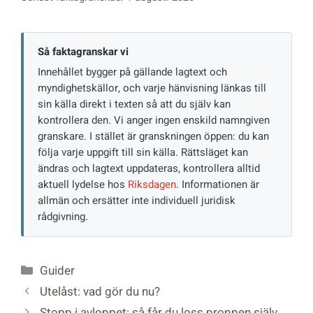
Så faktagranskar vi
Innehållet bygger på gällande lagtext och
myndighetskällor, och varje hänvisning länkas till
sin källa direkt i texten så att du själv kan
kontrollera den. Vi anger ingen enskild namngiven
granskare. I stället är granskningen öppen: du kan
följa varje uppgift till sin källa. Rättsläget kan
ändras och lagtext uppdateras, kontrollera alltid
aktuell lydelse hos
Riksdagen
. Informationen är
allmän och ersätter inte individuell juridisk
rådgivning.
Kategorier
Guider
Utelåst: vad gör du nu?
Stopp i avloppet: så får du loss proppen själv