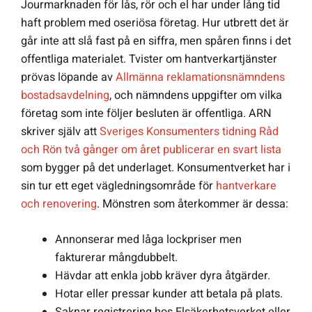
Jourmarknaden för lås, rör och el har under lång tid
haft problem med oseriösa företag. Hur utbrett det är
går inte att slå fast på en siffra, men spåren finns i det
offentliga materialet. Tvister om hantverkartjänster
prövas löpande av
Allmänna reklamationsnämndens
bostadsavdelning
, och nämndens uppgifter om vilka
företag som inte följer besluten är offentliga. ARN
skriver själv att
Sveriges Konsumenters tidning Råd
och Rön två gånger om året publicerar en svart lista
som bygger på det underlaget. Konsumentverket har i
sin tur ett eget vägledningsområde för
hantverkare
och renovering
. Mönstren som återkommer är dessa:
Annonserar med låga lockpriser men
fakturerar mångdubbelt.
Hävdar att enkla jobb kräver dyra åtgärder.
Hotar eller pressar kunder att betala på plats.
Saknar registrering hos Elsäkerhetsverket eller