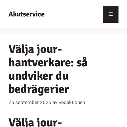
Hoppa
till
Akutservice
Meny
innehåll
Välja jour-
hantverkare: så
undviker du
bedrägerier
25 september 2025
av
Redaktionen
Välja jour-